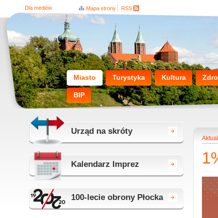
Dla mediów
Mapa strony
RSS
Miasto
Turystyka
Kultura
Zdro
BIP
Urząd na skróty
Aktua
1%
Kalendarz Imprez
100-lecie obrony Płocka