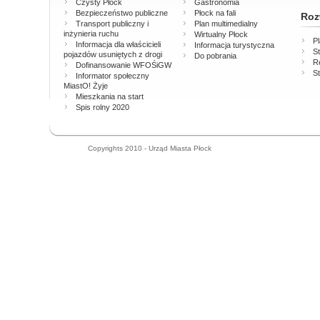
Czysty Płock
Gastronomia
Bezpieczeństwo publiczne
Płock na fali
Roz
Transport publiczny i
Plan multimedialny
inżynieria ruchu
Wirtualny Płock
P
Informacja dla właścicieli
Informacja turystyczna
St
pojazdów usuniętych z drogi
Do pobrania
Re
Dofinansowanie WFOŚiGW
St
Informator społeczny
MiastO! Żyje
Mieszkania na start
Spis rolny 2020
Copyrights 2010 - Urząd Miasta Płock