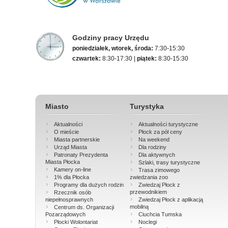
Godziny pracy Urzędu
poniedziałek, wtorek, środa:
7:30-15:30
czwartek:
8:30-17:30 |
piątek:
8:30-15:30
Miasto
Turystyka
Aktualności
Aktualności turystyczne
O mieście
Płock za pół ceny
Miasta partnerskie
Na weekend
Urząd Miasta
Dla rodziny
Patronaty Prezydenta
Dla aktywnych
Miasta Płocka
Szlaki, trasy turystyczne
Kamery on-line
Trasa zimowego
1% dla Płocka
zwiedzania zoo
Programy dla dużych rodzin
Zwiedzaj Płock z
przewodnikiem
Rzecznik osób
niepełnosprawnych
Zwiedzaj Płock z aplikacją
mobilną
Centrum ds. Organizacji
Pozarządowych
Ciuchcia Tumska
Płocki Wolontariat
Noclegi