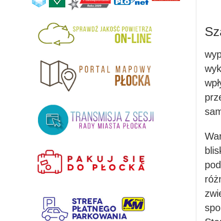
Sz
wyp
wyk
wpł
pr
sam
War
bli
pod
róż
zwi
spo