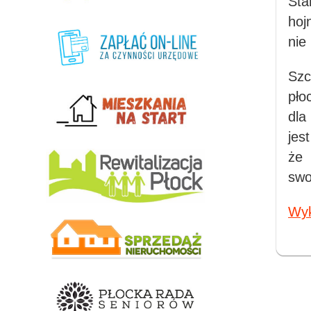
Sta
hoj
nie
Szc
pło
dla
jes
że 
swo
Wy