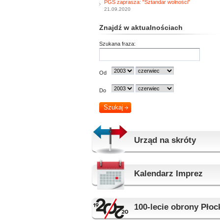
PGS zaprasza: "Sztandar wolności"
21.09.2020
Znajdź w aktualnościach
Szukana fraza:
Od
Do
Urząd na skróty
Kalendarz Imprez
100-lecie obrony Płoc