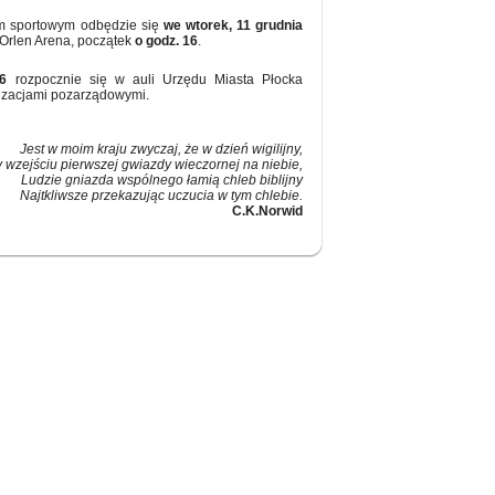
em sportowym odbędzie się
we wtorek, 11 grudnia
rlen Arena, początek
o godz. 16
.
6
rozpocznie się w auli Urzędu Miasta Płocka
nizacjami pozarządowymi.
Jest w moim kraju zwyczaj, że w dzień wigilijny,
y wzejściu pierwszej gwiazdy wieczornej na niebie,
Ludzie gniazda wspólnego łamią chleb biblijny
Najtkliwsze przekazując uczucia w tym chlebie.
C.K.Norwid