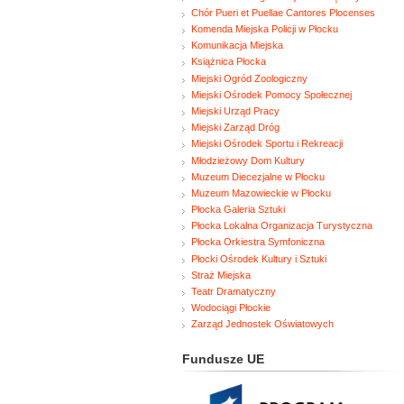
Chór Pueri et Puellae Cantores Plocenses
Komenda Miejska Policji w Płocku
Komunikacja Miejska
Książnica Płocka
Miejski Ogród Zoologiczny
Miejski Ośrodek Pomocy Społecznej
Miejski Urząd Pracy
Miejski Zarząd Dróg
Miejski Ośrodek Sportu i Rekreacji
Młodzieżowy Dom Kultury
Muzeum Diecezjalne w Płocku
Muzeum Mazowieckie w Płocku
Płocka Galeria Sztuki
Płocka Lokalna Organizacja Turystyczna
Płocka Orkiestra Symfoniczna
Płocki Ośrodek Kultury i Sztuki
Straż Miejska
Teatr Dramatyczny
Wodociągi Płockie
Zarząd Jednostek Oświatowych
Fundusze UE