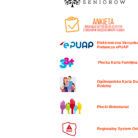
Elektroniczna Skrzynk
Podawcza ePUAP
Płocka Karta Familijna
Ogólnopolska Karta Du
Rodziny
Płocki Wolontariat
Regionalny System Ost