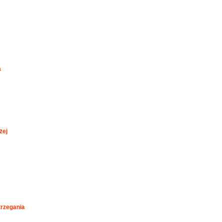
a
żej
rzegania