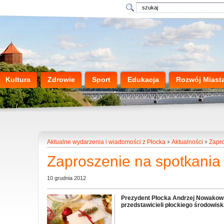
Kultura
Zdrowie
Sport
Edukacja
Rozwój Miast
Aktualne wydarzenia i wiadomości z Płocka
Aktualności
Zapro
Zaproszenie na spotkania
10 grudnia 2012
Prezydent Płocka Andrzej Nowakows
przedstawicieli płockiego środowis