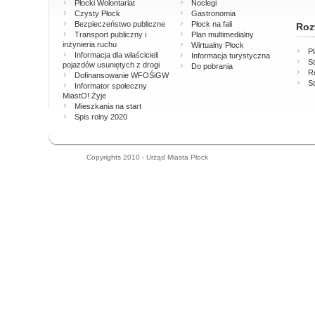
Płocki Wolontariat
Noclegi
Czysty Płock
Gastronomia
Bezpieczeństwo publiczne
Płock na fali
Roz
Transport publiczny i
Plan multimedialny
inżynieria ruchu
Wirtualny Płock
P
Informacja dla właścicieli
Informacja turystyczna
St
pojazdów usuniętych z drogi
Do pobrania
Re
Dofinansowanie WFOŚiGW
St
Informator społeczny
MiastO! Żyje
Mieszkania na start
Spis rolny 2020
Copyrights 2010 - Urząd Miasta Płock