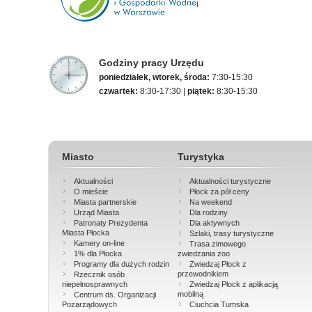
Godziny pracy Urzędu
poniedziałek, wtorek, środa:
7:30-15:30
czwartek:
8:30-17:30 |
piątek:
8:30-15:30
Miasto
Turystyka
Aktualności
Aktualności turystyczne
O mieście
Płock za pół ceny
Miasta partnerskie
Na weekend
Urząd Miasta
Dla rodziny
Patronaty Prezydenta
Dla aktywnych
Miasta Płocka
Szlaki, trasy turystyczne
Kamery on-line
Trasa zimowego
1% dla Płocka
zwiedzania zoo
Programy dla dużych rodzin
Zwiedzaj Płock z
przewodnikiem
Rzecznik osób
niepełnosprawnych
Zwiedzaj Płock z aplikacją
mobilną
Centrum ds. Organizacji
Pozarządowych
Ciuchcia Tumska