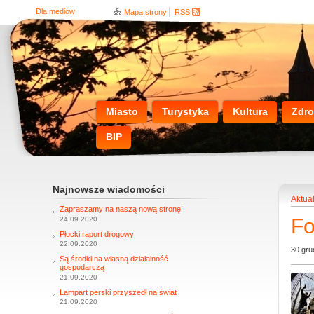
Dla mediów
Mapa strony
RSS
Miasto
Turystyka
Kultura
Zdro
BIP
Najnowsze wiadomości
Aktua
Zapraszamy na naszą nową stronę!
Fo
24.09.2020
Płocki raport drogowy
22.09.2020
30 gru
Są środki na własną działalność
gospodarczą
21.09.2020
Lampart perski przyszedł na świat
21.09.2020