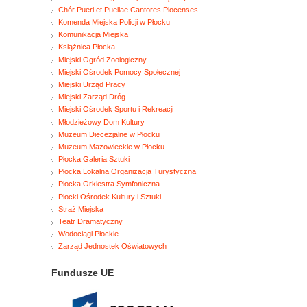
Chór Pueri et Puellae Cantores Plocenses
Komenda Miejska Policji w Płocku
Komunikacja Miejska
Książnica Płocka
Miejski Ogród Zoologiczny
Miejski Ośrodek Pomocy Społecznej
Miejski Urząd Pracy
Miejski Zarząd Dróg
Miejski Ośrodek Sportu i Rekreacji
Młodzieżowy Dom Kultury
Muzeum Diecezjalne w Płocku
Muzeum Mazowieckie w Płocku
Płocka Galeria Sztuki
Płocka Lokalna Organizacja Turystyczna
Płocka Orkiestra Symfoniczna
Płocki Ośrodek Kultury i Sztuki
Straż Miejska
Teatr Dramatyczny
Wodociągi Płockie
Zarząd Jednostek Oświatowych
Fundusze UE