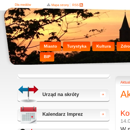
Dla mediów
Mapa strony
RSS
Miasto
Turystyka
Kultura
Zdro
BIP
Aktua
Ak
Urząd na skróty
Ko
Kalendarz Imprez
14.
W m