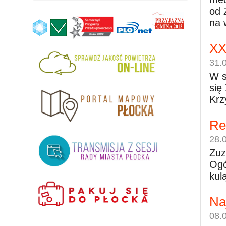
od 
na 
XX
31.
W s
się
Krz
Re
28.
Zuz
Ogó
kul
Na
08.