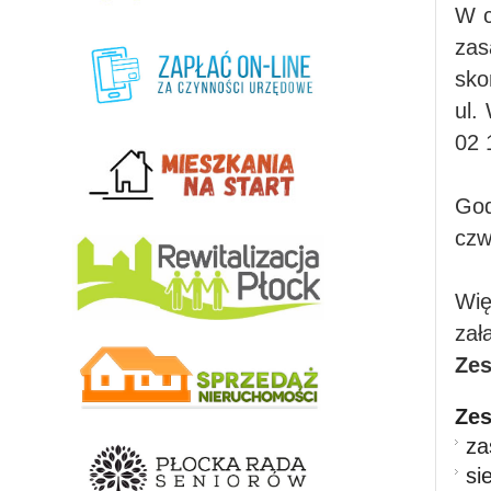
W c
za
sko
ul.
02 
God
czw
Wię
zał
Zes
Zes
za
si