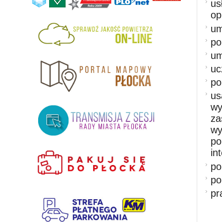
us
op
um
po
um
uc
po
u
w
za
w
po
in
po
po
pr