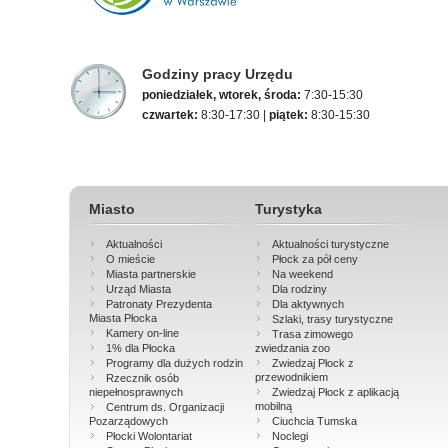
Godziny pracy Urzędu
poniedziałek, wtorek, środa:
7:30-15:30
czwartek:
8:30-17:30 |
piątek:
8:30-15:30
Miasto
Turystyka
Aktualności
Aktualności turystyczne
O mieście
Płock za pół ceny
Miasta partnerskie
Na weekend
Urząd Miasta
Dla rodziny
Patronaty Prezydenta
Dla aktywnych
Miasta Płocka
Szlaki, trasy turystyczne
Kamery on-line
Trasa zimowego
1% dla Płocka
zwiedzania zoo
Programy dla dużych rodzin
Zwiedzaj Płock z
przewodnikiem
Rzecznik osób
niepełnosprawnych
Zwiedzaj Płock z aplikacją
mobilną
Centrum ds. Organizacji
Pozarządowych
Ciuchcia Tumska
Płocki Wolontariat
Noclegi