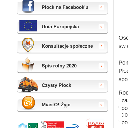
Płock na Facebook'u
Unia Europejska
Oso
świ
Konsultacje społeczne
Pom
Spis rolny 2020
Pło
spo
Czysty Płock
Rod
za
MiastO! Żyje
po
do
po