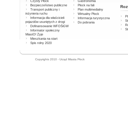
Czysty Płock
Gastronomia
Bezpieczeństwo publiczne
Płock na fali
Roz
Transport publiczny i
Plan multimedialny
inżynieria ruchu
Wirtualny Płock
P
Informacja dla właścicieli
Informacja turystyczna
St
pojazdów usuniętych z drogi
Do pobrania
Re
Dofinansowanie WFOŚiGW
St
Informator społeczny
MiastO! Żyje
Mieszkania na start
Spis rolny 2020
Copyrights 2010 - Urząd Miasta Płock