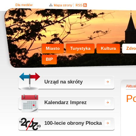
Dla mediów
Mapa strony
RSS
Miasto
Turystyka
Kultura
Zdro
BIP
Urząd na skróty
Aktua
P
Kalendarz Imprez
100-lecie obrony Płocka