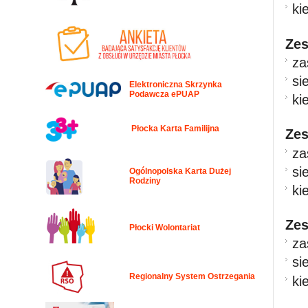
ki
Zes
za
si
Elektroniczna Skrzynka
Podawcza ePUAP
ki
Płocka Karta Familijna
Zes
za
si
Ogólnopolska Karta Dużej
Rodziny
ki
Zes
Płocki Wolontariat
za
si
Regionalny System Ostrzegania
ki