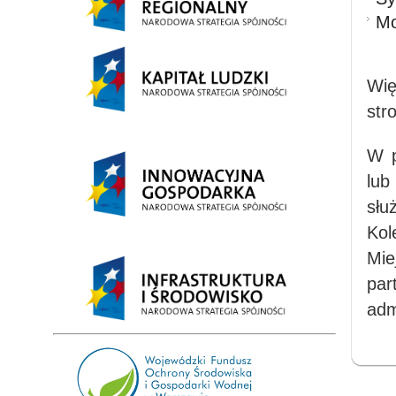
Mo
Wię
str
W p
lub
słu
Ko
Mie
par
adm