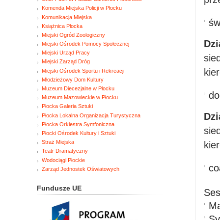
Komenda Miejska Policji w Płocku
Komunikacja Miejska
św
Książnica Płocka
Miejski Ogród Zoologiczny
Dzi
Miejski Ośrodek Pomocy Społecznej
Miejski Urząd Pracy
sie
Miejski Zarząd Dróg
kie
Miejski Ośrodek Sportu i Rekreacji
Młodzieżowy Dom Kultury
Muzeum Diecezjalne w Płocku
do
Muzeum Mazowieckie w Płocku
Płocka Galeria Sztuki
Dzi
Płocka Lokalna Organizacja Turystyczna
Płocka Orkiestra Symfoniczna
sie
Płocki Ośrodek Kultury i Sztuki
Straż Miejska
kie
Teatr Dramatyczny
Wodociągi Płockie
co
Zarząd Jednostek Oświatowych
Fundusze UE
Ses
Ma
Sy