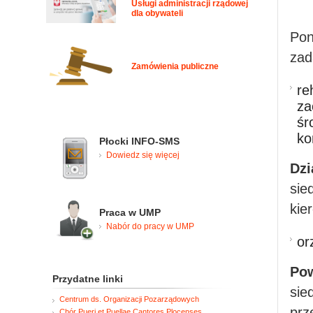
Usługi administracji rządowej
dla obywateli
Pon
zad
Zamówienia publiczne
re
za
śr
ko
Płocki INFO-SMS
Dowiedz się więcej
Dzi
sie
kie
Praca w UMP
Nabór do pracy w UMP
or
Pow
Przydatne linki
sie
Centrum ds. Organizacji Pozarządowych
prz
Chór Pueri et Puellae Cantores Plocenses