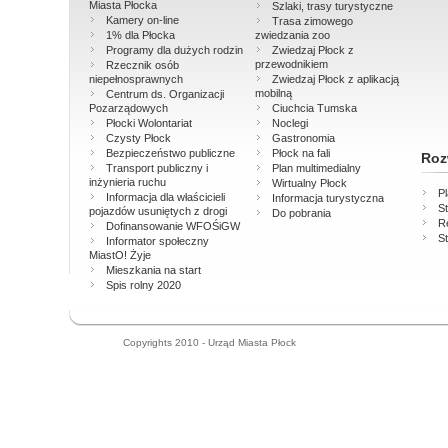
Miasta Płocka
Szlaki, trasy turystyczne
Kamery on-line
Trasa zimowego
1% dla Płocka
zwiedzania zoo
Programy dla dużych rodzin
Zwiedzaj Płock z
przewodnikiem
Rzecznik osób
niepełnosprawnych
Zwiedzaj Płock z aplikacją
mobilną
Centrum ds. Organizacji
Pozarządowych
Ciuchcia Tumska
Płocki Wolontariat
Noclegi
Czysty Płock
Gastronomia
Bezpieczeństwo publiczne
Płock na fali
Roz
Transport publiczny i
Plan multimedialny
inżynieria ruchu
Wirtualny Płock
P
Informacja dla właścicieli
Informacja turystyczna
St
pojazdów usuniętych z drogi
Do pobrania
Re
Dofinansowanie WFOŚiGW
St
Informator społeczny
MiastO! Żyje
Mieszkania na start
Spis rolny 2020
Copyrights 2010 - Urząd Miasta Płock