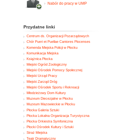
Nabór do pracy w UMP
Przydatne linki
Centrum ds. Organizacji Pozarządowych
Chór Pueri et Puellae Cantores Plocenses
Komenda Miejska Policji w Płocku
Komunikacja Miejska
Książnica Płocka
Miejski Ogród Zoologiczny
Miejski Ośrodek Pomocy Społecznej
Miejski Urząd Pracy
Miejski Zarząd Dróg
Miejski Ośrodek Sportu i Rekreacji
Młodzieżowy Dom Kultury
Muzeum Diecezjalne w Płocku
Muzeum Mazowieckie w Płocku
Płocka Galeria Sztuki
Płocka Lokalna Organizacja Turystyczna
Płocka Orkiestra Symfoniczna
Płocki Ośrodek Kultury i Sztuki
Straż Miejska
Teatr Dramatyczny