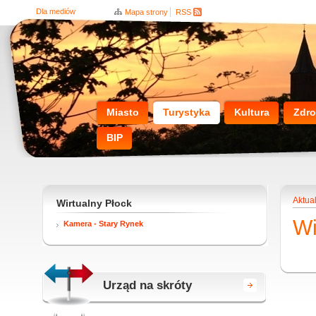
Dla mediów
Mapa strony
RSS
Miasto
Turystyka
Kultura
Zdro
BIP
Aktua
Wirtualny Płock
Wi
Kamera - Stary Rynek
Urząd na skróty